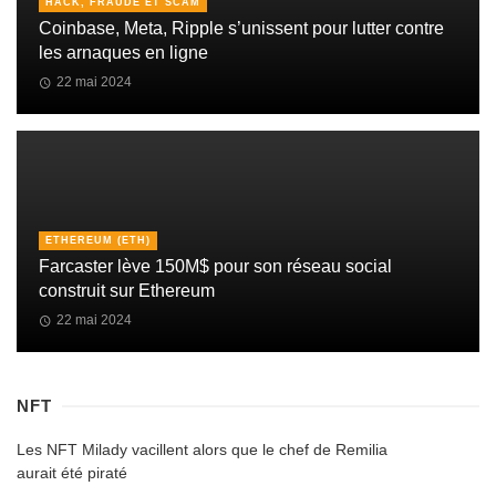
HACK, FRAUDE ET SCAM
Coinbase, Meta, Ripple s’unissent pour lutter contre
les arnaques en ligne
22 mai 2024
ETHEREUM (ETH)
Farcaster lève 150M$ pour son réseau social
construit sur Ethereum
22 mai 2024
NFT
Les NFT Milady vacillent alors que le chef de Remilia
aurait été piraté