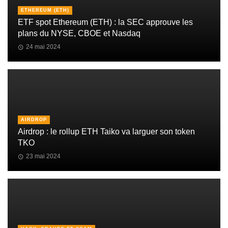
ETHEREUM (ETH)
ETF spot Ethereum (ETH) : la SEC approuve les
plans du NYSE, CBOE et Nasdaq
24 mai 2024
AIRDROP
Airdrop : le rollup ETH Taiko va larguer son token
TKO
23 mai 2024