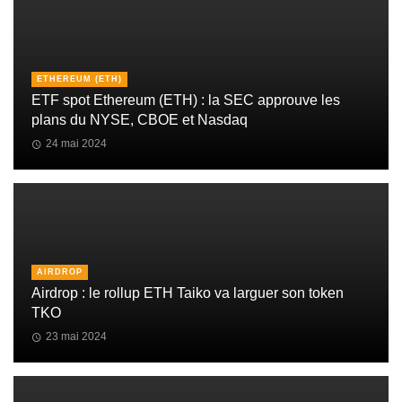
ETHEREUM (ETH)
ETF spot Ethereum (ETH) : la SEC approuve les
plans du NYSE, CBOE et Nasdaq
24 mai 2024
AIRDROP
Airdrop : le rollup ETH Taiko va larguer son token
TKO
23 mai 2024