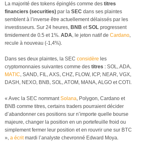
La majorité des tokens épinglés comme des
titres
financiers (securities)
par la
SEC
dans ses plaintes
semblent à l’inverse être actuellement délaissés par les
investisseurs. Sur 24 heures,
BNB
et
SOL
progressent
timidement de 0.5 et 1%.
ADA
, le jeton natif de
Cardano
,
recule à nouveau (-1,4%).
Dans ses deux plaintes, la SEC
considère
les
cryptomonnaies suivantes comme des
titres
: SOL, ADA,
MATIC
, SAND, FIL, AXS, CHZ, FLOW, ICP, NEAR, VGX,
DASH, NEXO, BNB, SOL, ATOM, MANA, ALGO et COTI.
« Avec la SEC nommant
Solana
, Polygon, Cardano et
BNB comme titres, certains traders pourraient décider
d’abandonner ces positions sur n’importe quelle bourse
majeure, changer la position en un portefeuille froid ou
simplement fermer leur position et en rouvrir une sur BTC
»,
a écrit
mardi l’analyste chevronné Edward Moya.