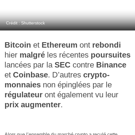
Crédit : Shutterstock
Bitcoin
et
Ethereum
ont
rebondi
hier
malgré
les récentes
poursuites
lancées par la
SEC
contre
Binance
et
Coinbase
. D’autres
crypto-
monnaies
non épinglées par le
régulateur
ont également vu leur
prix augmenter
.
Alors que l’ensemble du marché crypto a reculé cette