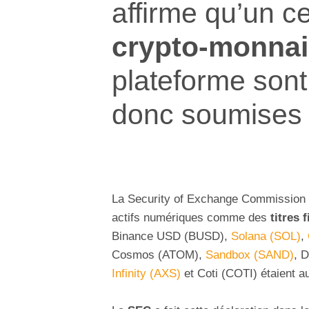
affirme qu’un c
crypto-monna
plateforme son
donc soumises 
La Security of Exchange Commission de
actifs numériques comme des
titres 
Binance USD (BUSD),
Solana (SOL)
,
Cosmos (ATOM),
Sandbox (SAND)
, 
Infinity (AXS)
et Coti (COTI) étaient a