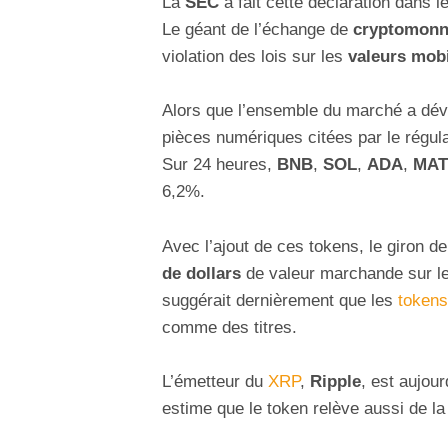
La
SEC
a fait cette déclaration dans 
Le géant de l’échange de
cryptomonn
violation des lois sur les
valeurs mobi
Alors que l’ensemble du marché a dévis
pièces numériques citées par le régul
Sur 24 heures,
BNB
,
SOL
,
ADA
,
MAT
6,2%.
Avec l’ajout de ces tokens, le giron 
de dollars
de valeur marchande sur le
suggérait dernièrement que les
tokens
comme des titres.
L’émetteur du
XRP
,
Ripple
, est aujou
estime que le token relève aussi de la