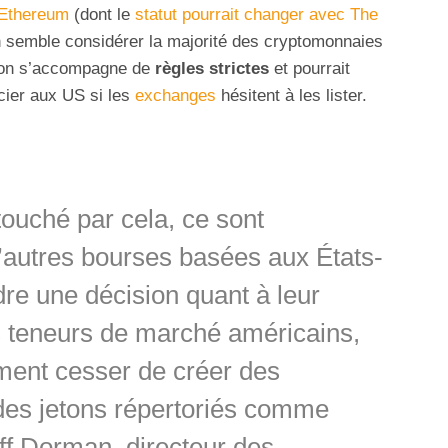
Ethereum
(dont le
statut pourrait changer avec The
n semble considérer la majorité des cryptomonnaies
tion s’accompagne de
règles strictes
et pourrait
ocier aux US si les
exchanges
hésitent à les lister.
touché par cela, ce sont
d’autres bourses basées aux États-
dre une décision quant à leur
 les teneurs de marché américains,
ement cesser de créer des
des jetons répertoriés comme
ff Dorman, directeur des