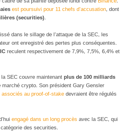
le cadre de sa plainte déposée lundi contre
Binance
.
aies
est poursuivi pour 11 chefs d’accusation
, dont
lières (securities)
.
sé dans le sillage de l’attaque de la SEC, les
ateur ont enregistré des pertes plus conséquentes.
IC
reculent respectivement de 7,9%, 7,5%, 6,4% et
de la SEC couvre maintenant
plus de 100 milliards
 marché crypto. Son président Gary Gensler
 associés au proof-of-stake
devraient être régulés
rd’hui
engagé dans un long procès
avec la SEC, qui
 catégorie des securities.