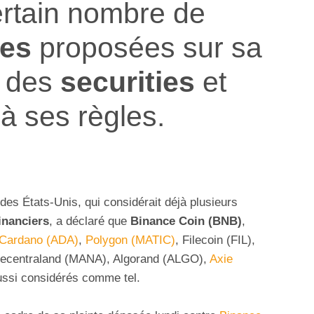
ertain nombre de
ies
proposées sur sa
t des
securities
et
à ses règles.
s États-Unis, qui considérait déjà plusieurs
financiers
, a déclaré que
Binance Coin (BNB)
,
Cardano (ADA)
,
Polygon (MATIC)
, Filecoin (FIL),
Decentraland (MANA), Algorand (ALGO),
Axie
ussi considérés comme tel.