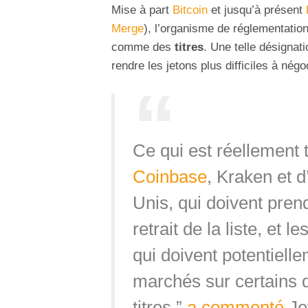
Mise à part
Bitcoin
et jusqu’à présent
Merge
), l’organisme de réglementatio
comme des
titres
. Une telle désigna
rendre les jetons plus difficiles à nég
Ce qui est réellement 
Coinbase
, Kraken et 
Unis, qui doivent pren
retrait de la liste, et
qui doivent potentiell
marchés sur certains 
titres,”
a commenté
Je