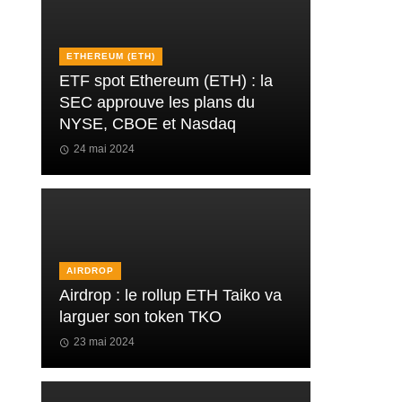
ETHEREUM (ETH)
ETF spot Ethereum (ETH) : la
SEC approuve les plans du
NYSE, CBOE et Nasdaq
24 mai 2024
AIRDROP
Airdrop : le rollup ETH Taiko va
larguer son token TKO
23 mai 2024