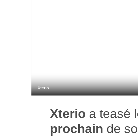
Xterio
Xterio
a teasé 
prochain
de s