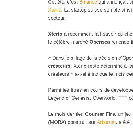
Cet été, c’est
Binance
qui annonçait u
Xterio
. La startup suisse semble ainsi
secteur.
Xterio
a récemment fait savoir qu’ell
le célèbre marché
Opensea
renonce f
« Dans le sillage de la décision d’Ope
créateurs
, Xterio reste déterminé à l
créateurs » a-t-elle indiqué le mois der
Parmi les titres en cours de développe
Legend of Genesis, Overworld, TTT o
Le mois dernier,
Counter Fire
, un jeu
(MOBA) construit sur
Arbitrum
, a été 