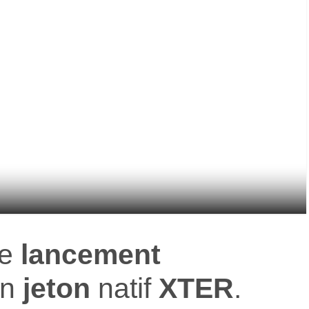
le
lancement
on
jeton
natif
XTER
.