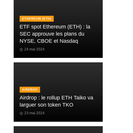
ETHEREUM (ETH)
ETF spot Ethereum (ETH) : la
SEC approuve les plans du
NYSE, CBOE et Nasdaq
24 mai 2024
AIRDROP
Airdrop : le rollup ETH Taiko va
larguer son token TKO
23 mai 2024