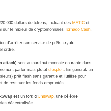
220 000 dollars de tokens, incluant des
MATIC
et
chi sur le mixeur de cryptomonnaies
Tornado Cash
.
ion d’arrêter son service de prêts crypto
el ordre.
n attack)
sont aujourd’hui monnaie courante dans
rement parler mais plutôt
d’exploit
. En général, un
ieurs) prêt flash sans garantie et l’utilise pour
t de restituer les fonds empruntés.
kSwap
est un fork d’
Uniswap
, une célèbre
ies décentralisée.