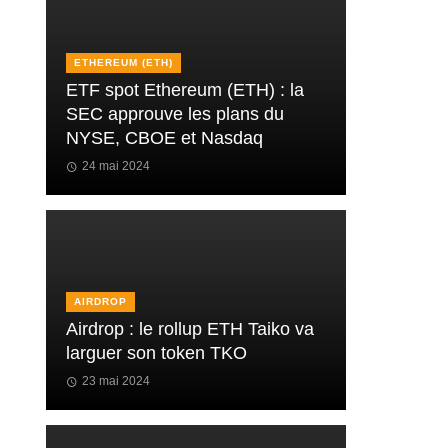
ETHEREUM (ETH)
ETF spot Ethereum (ETH) : la
SEC approuve les plans du
NYSE, CBOE et Nasdaq
24 mai 2024
AIRDROP
Airdrop : le rollup ETH Taiko va
larguer son token TKO
23 mai 2024