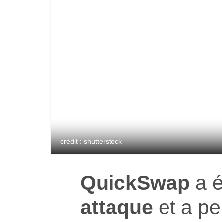
crédit : shutterstock
QuickSwap
a é
attaque
et a pe