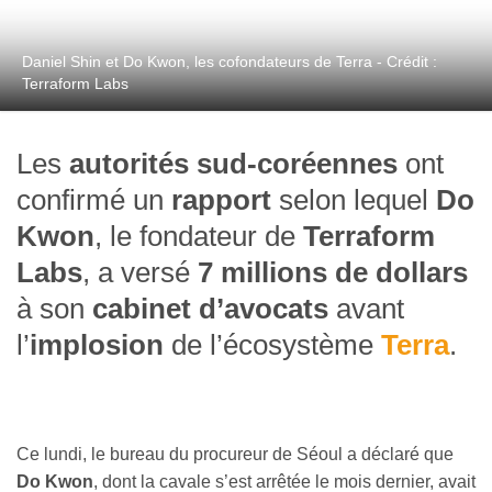
Daniel Shin et Do Kwon, les cofondateurs de Terra - Crédit :
Terraform Labs
Les
autorités sud-coréennes
ont
confirmé un
rapport
selon lequel
Do
Kwon
, le fondateur de
Terraform
Labs
, a versé
7 millions de dollars
à son
cabinet d’avocats
avant
l’
implosion
de l’écosystème
Terra
.
Ce lundi, le bureau du procureur de Séoul a déclaré que
Do Kwon
, dont la cavale s’est arrêtée le mois dernier, avait