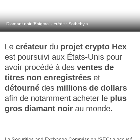
Diamant noir 'Enigma' - crédit : Sotheby's
Le
créateur
du
projet crypto
Hex
est poursuivi aux États-Unis pour
avoir procédé à des
ventes de
titres non enregistrées
et
détourné
des
millions de dollars
afin de notamment acheter le
plus
gros diamant noir
au monde.
La Securities and Exchange Commission (SEC) a accusé