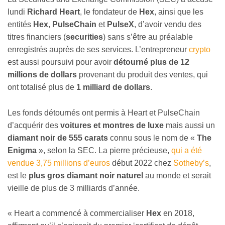
lundi
Richard Heart
, le fondateur de
Hex
, ainsi que les
entités
Hex
,
PulseChain
et
PulseX
, d’avoir vendu des
titres financiers (
securities
) sans s’être au préalable
enregistrés auprès de ses services. L’entrepreneur
crypto
est aussi poursuivi pour avoir
détourné plus de 12
millions de dollars
provenant du produit des ventes, qui
ont totalisé plus de
1 milliard de dollars
.
Les fonds détournés ont permis à Heart et PulseChain
d’acquérir des
voitures et montres de luxe
mais aussi un
diamant noir de 555 carats
connu sous le nom de «
The
Enigma
», selon la SEC. La pierre précieuse,
qui a été
vendue 3,75 millions d’euros
début 2022 chez
Sotheby’s
,
est le
plus gros diamant noir naturel
au monde et serait
vieille de plus de 3 milliards d’année.
« Heart a commencé à commercialiser
Hex
en 2018,