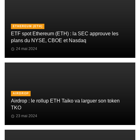
ETHEREUM (ETH)
ETF spot Ethereum (ETH) : la SEC approuve les
plans du NYSE, CBOE et Nasdaq
24 mai 2024
AIRDROP
Airdrop : le rollup ETH Taiko va larguer son token
TKO
23 mai 2024