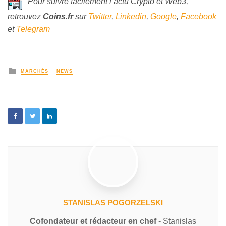
Pour suivre facilement l’actu Crypto et Web3,
retrouvez
Coins
.fr
sur
Twitter
,
Linkedin
,
Google
,
Facebook
et
Telegram
MARCHÉS
NEWS
STANISLAS POGORZELSKI
Cofondateur et rédacteur en chef
- Stanislas