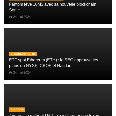
Fantom lève 10M$ avec sa nouvelle blockchain
Sonic
24 mai 2024
ETHEREUM (ETH)
ETF spot Ethereum (ETH) : la SEC approuve les
plans du NYSE, CBOE et Nasdaq
24 mai 2024
AIRDROP
Airdrop : le rollup ETH Taiko va larguer son token