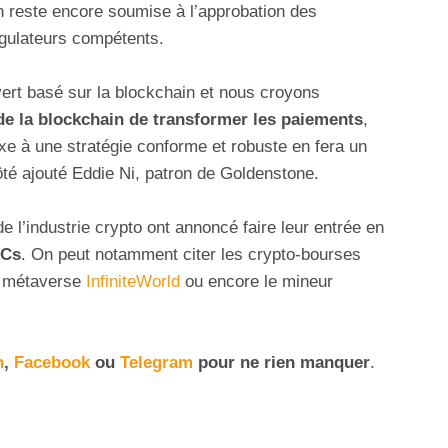
on reste encore soumise à l’approbation des
égulateurs compétents.
ert basé sur la blockchain et nous croyons
de la blockchain de transformer les paiements
,
e à une stratégie conforme et robuste en fera un
ôté ajouté Eddie Ni, patron de Goldenstone.
e l’industrie crypto ont annoncé faire leur entrée en
ACs
. On peut notamment citer les crypto-bourses
du métaverse
InfiniteWorld
ou encore le mineur
n
,
Facebook
ou
Telegram
pour ne rien manquer
.