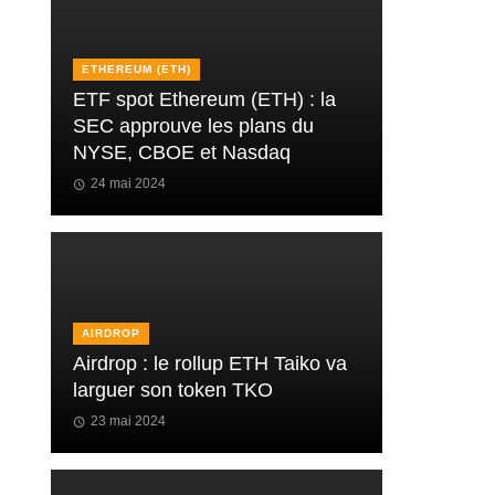
ETHEREUM (ETH)
ETF spot Ethereum (ETH) : la
SEC approuve les plans du
NYSE, CBOE et Nasdaq
24 mai 2024
AIRDROP
Airdrop : le rollup ETH Taiko va
larguer son token TKO
23 mai 2024