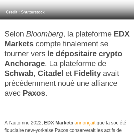
Crédit : Shutterstock
Selon
Bloomberg
, la plateforme
EDX
Markets
compte finalement se
tourner vers l
e dépositaire crypto
Anchorage
. La plateforme de
Schwab
,
Citadel
et
Fidelity
avait
précédemment noué une alliance
avec
Paxos
.
A l’automne 2022,
EDX Markets
annonçait
que la société
fiduciaire new-yorkaise Paxos conserverait les actifs de