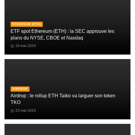
ETHEREUM (ETH)
ETF spot Ethereum (ETH) : la SEC approuve les
plans du NYSE, CBOE et Nasdaq
24 mai 2024
AIRDROP
Airdrop : le rollup ETH Taiko va larguer son token
TKO
23 mai 2024