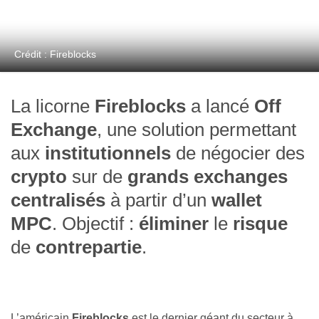
Crédit : Fireblocks
La licorne
Fireblocks
a lancé
Off
Exchange
, une solution permettant
aux
institutionnels
de négocier des
crypto
sur de
grands exchanges
centralisés
à partir d’un
wallet
MPC
. Objectif :
éliminer
le
risque
de
contrepartie
.
L’américain
Fireblocks
est le dernier géant du secteur à