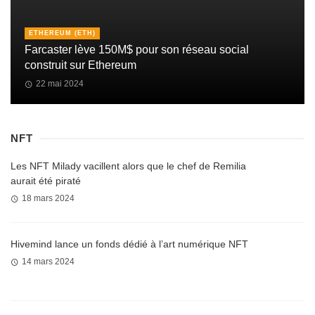
ETHEREUM (ETH)
Farcaster lève 150M$ pour son réseau social
construit sur Ethereum
22 mai 2024
NFT
Les NFT Milady vacillent alors que le chef de Remilia
aurait été piraté
18 mars 2024
Hivemind lance un fonds dédié à l’art numérique NFT
14 mars 2024