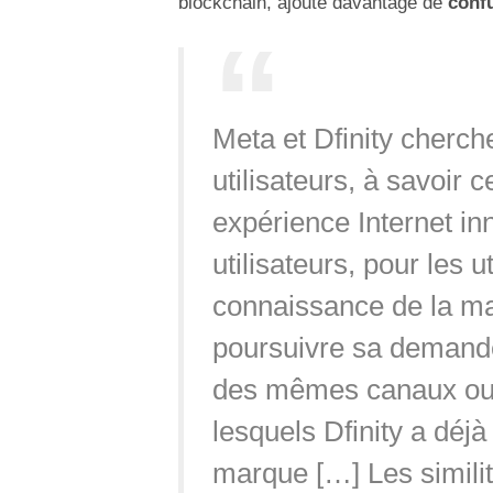
blockchain, ajoute davantage de
conf
Meta et Dfinity cherch
utilisateurs, à savoir 
expérience Internet inn
utilisateurs, pour les u
connaissance de la mar
poursuivre sa demande
des mêmes canaux ou 
lesquels Dfinity a déj
marque […] Les similit