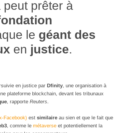
 peut prêter à
fondation
aque le
géant des
ux
en
justice
.
suivie en justice par
Dfinity
, une organisation à
une plateforme blockchain, devant les tribunaux
que
, rapporte
Reuters
.
x-Facebook)
est
similaire
au sien et que le fait que
eb3
, comme le
métaverse
et potentiellement la