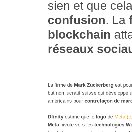
sien et que cela
confusion
. La
blockchain
att
réseaux socia
La firme de
Mark Zuckerberg
est pour
but non lucratif suisse qui développe 
américains pour
contrefaçon de mar
Dfinity
estime que le
logo
de
Meta (e
Meta
pivote vers les
technologies W