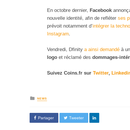
En octobre dernier,
Facebook
annonça
nouvelle identité, afin de refléter
ses p
prévoit notamment d’
intégrer la techn
Instagram
.
Vendredi, Dfinity
a ainsi demandé
à un
logo
et réclamé des
dommages-intér
Suivez
Coins
.
fr
sur
Twitter
,
Linkedi
NEWS
Partager
Tweeter