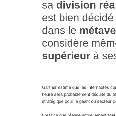
sa
division réal
est bien décidé 
dans le
métave
considère même
supérieur
à se
Gartner estime que les internautes c
heure sera probablement déduite du t
stratégique pour le géant du secteur de
C’est ce que réalise actuellement
Met