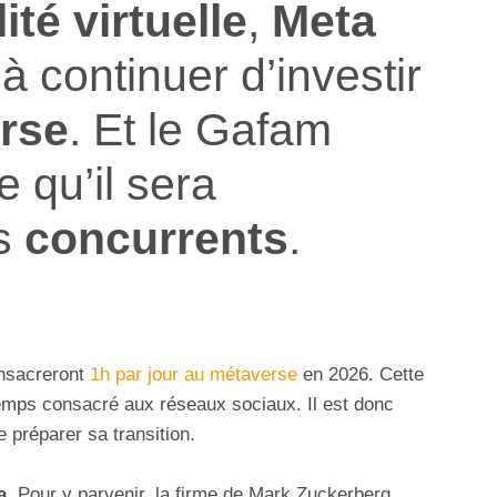
ité virtuelle
,
Meta
à continuer d’investir
rse
. Et le Gafam
 qu’il sera
s
concurrents
.
onsacreront
1h par jour au métaverse
en 2026. Cette
emps consacré aux réseaux sociaux. Il est donc
 préparer sa transition.
a
. Pour y parvenir, la firme de Mark Zuckerberg