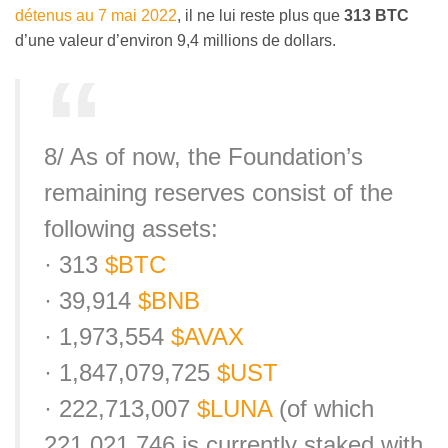
détenus au 7 mai 2022
, il ne lui reste plus que
313 BTC
d’une valeur d’environ 9,4 millions de dollars.
8/ As of now, the Foundation’s
remaining reserves consist of the
following assets:
· 313
$BTC
· 39,914
$BNB
· 1,973,554
$AVAX
· 1,847,079,725
$UST
· 222,713,007
$LUNA
(of which
221,021,746 is currently staked with