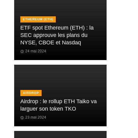
ETHEREUM (ETH)
ETF spot Ethereum (ETH) : la
SEC approuve les plans du
NYSE, CBOE et Nasdaq
24 mai 2024
AIRDROP
Airdrop : le rollup ETH Taiko va
larguer son token TKO
23 mai 2024