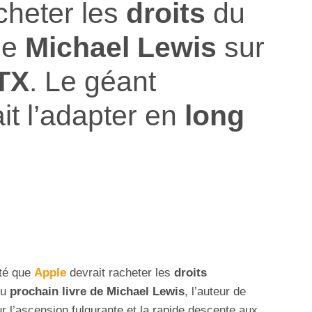
cheter les
droits
du
de
Michael Lewis
sur
TX
. Le géant
it l’adapter en
long
té que
Apple
devrait racheter les
droits
u
prochain livre de Michael Lewis
, l’auteur de
r l’ascension fulgurante et la rapide descente aux