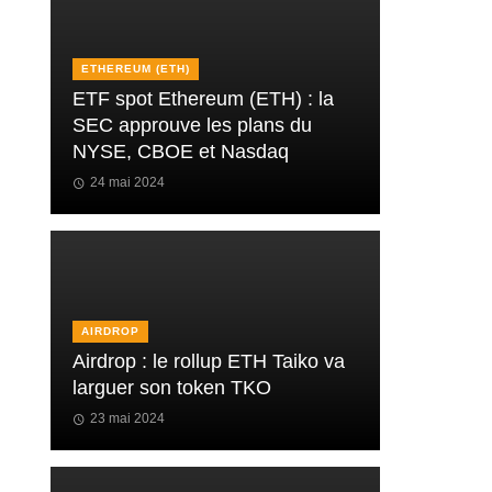
ETHEREUM (ETH)
ETF spot Ethereum (ETH) : la
SEC approuve les plans du
NYSE, CBOE et Nasdaq
24 mai 2024
AIRDROP
Airdrop : le rollup ETH Taiko va
larguer son token TKO
23 mai 2024