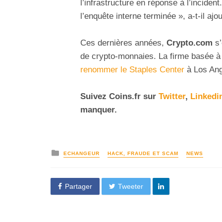
l’infrastructure en réponse à l’inciden
l’enquête interne terminée », a-t-il ajou
Ces dernières années,
Crypto.com
s’
de crypto-monnaies. La firme basée à 
renommer le Staples Center
à Los Ang
Suivez
Coins
.fr sur
Twitter
,
Linkedi
manquer.
ECHANGEUR
HACK, FRAUDE ET SCAM
NEWS
Partager
Tweeter