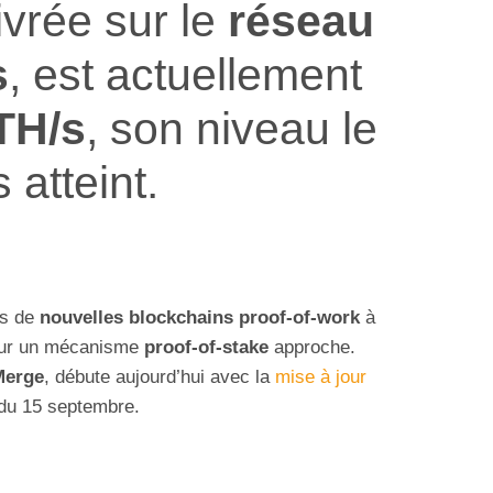
ivrée sur le
réseau
s
, est actuellement
TH/s
, son niveau le
 atteint.
rs de
nouvelles blockchains proof-of-work
à
ur un mécanisme
proof-of-stake
approche.
Merge
, débute aujourd’hui avec la
mise à jour
 du 15 septembre.