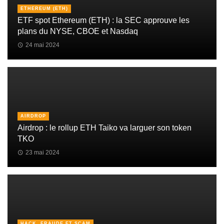
ETHEREUM (ETH)
ETF spot Ethereum (ETH) : la SEC approuve les
plans du NYSE, CBOE et Nasdaq
24 mai 2024
AIRDROP
Airdrop : le rollup ETH Taiko va larguer son token
TKO
23 mai 2024
HACK, FRAUDE ET SCAM