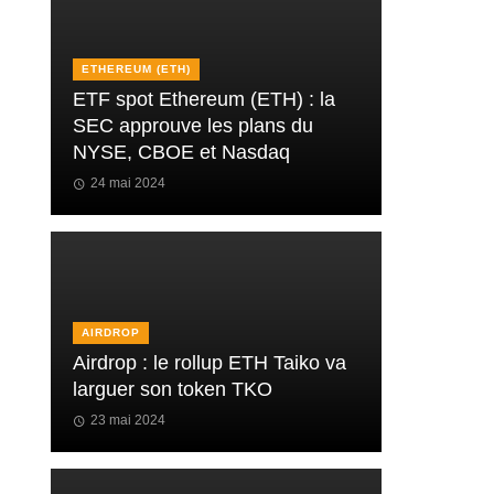
ETHEREUM (ETH)
ETF spot Ethereum (ETH) : la
SEC approuve les plans du
NYSE, CBOE et Nasdaq
24 mai 2024
AIRDROP
Airdrop : le rollup ETH Taiko va
larguer son token TKO
23 mai 2024