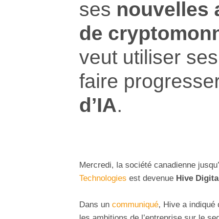
ses
nouvelles 
de cryptomon
veut utiliser se
faire progresse
d’IA
.
Mercredi, la société canadienne jusq
Technologies
est devenue
Hive Digita
Dans un
communiqué
, Hive a indiqué
les ambitions de l’entreprise sur le 