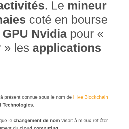
activités
. Le
mineur
naies
coté en bourse
s
GPU Nvidia
pour «
r » les
applications
u’à présent connue sous le nom de
Hive Blockchain
l Technologies
.
 que le
changement de nom
visait à mieux refléter
segment du
cloud computing
.