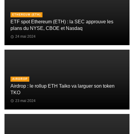
ETHEREUM (ETH)
ETF spot Ethereum (ETH) : la SEC approuve les
plans du NYSE, CBOE et Nasdaq
24 mai 2024
AIRDROP
Airdrop : le rollup ETH Taiko va larguer son token
TKO
23 mai 2024