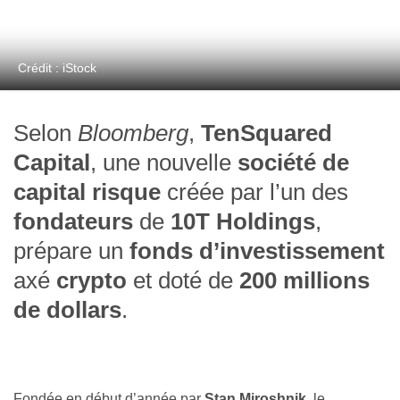
Crédit : iStock
Selon
Bloomberg
,
TenSquared
Capital
, une nouvelle
société de
capital risque
créée par l’un des
fondateurs
de
10T Holdings
,
prépare un
fonds d’investissement
axé
crypto
et doté de
200 millions
de dollars
.
Fondée en début d’année par
Stan Miroshnik
, le