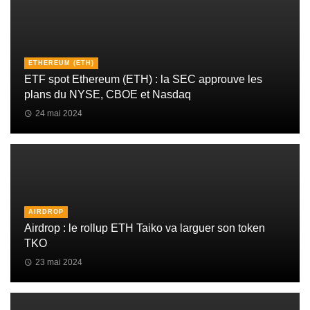
ETHEREUM (ETH)
ETF spot Ethereum (ETH) : la SEC approuve les
plans du NYSE, CBOE et Nasdaq
24 mai 2024
AIRDROP
Airdrop : le rollup ETH Taiko va larguer son token
TKO
23 mai 2024