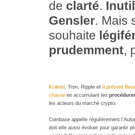
de
clarté
.
Inuti
Gensler
. Mais 
souhaite
légifé
prudemment
, 
Kraken
, Tron, Ripple et
à présent Bea
chasse
en accumulant les
procédure
les acteurs du marché crypto.
Coinbase appelle régulièrement l’Auto
doit-elle aussi évoluer pour garantir plu