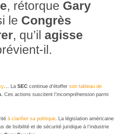
le
, rétorque
Gary
si le
Congrès
rer
, qu’il
agisse
prévient-il.
xy
… La
SEC
continue d’étoffer
son tableau de
s
. Ces actions suscitent l’incompréhension parmi
rité
à clarifier sa politique
. La législation américaine
s de lisibilité et de sécurité juridique à l’industrie