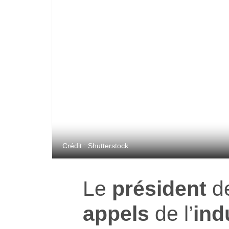
Crédit : Shutterstock
Le
président
d
appels
de l’
ind