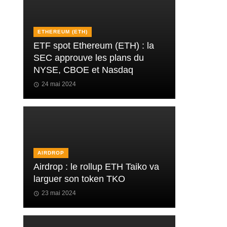
ETHEREUM (ETH)
ETF spot Ethereum (ETH) : la
SEC approuve les plans du
NYSE, CBOE et Nasdaq
24 mai 2024
AIRDROP
Airdrop : le rollup ETH Taiko va
larguer son token TKO
23 mai 2024