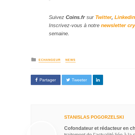
Suivez
Coins
.fr
sur
Twitter
,
Linkedin
Inscrivez-vous à notre
newsletter cr
semaine.
ECHANGEUR
NEWS
Partager
Tweeter
STANISLAS POGORZELSKI
Cofondateur et rédacteur en c
traitement de l’actualité liée à la