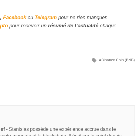
,
Facebook
ou
Telegram
pour ne rien manquer.
ypto
pour recevoir un
résumé de l’actualité
chaque
Binance Coin (BNB)
hef
- Stanislas possède une expérience accrue dans le
 crypto-monnaie et la blockchain. Il écrit sur le sujet depuis