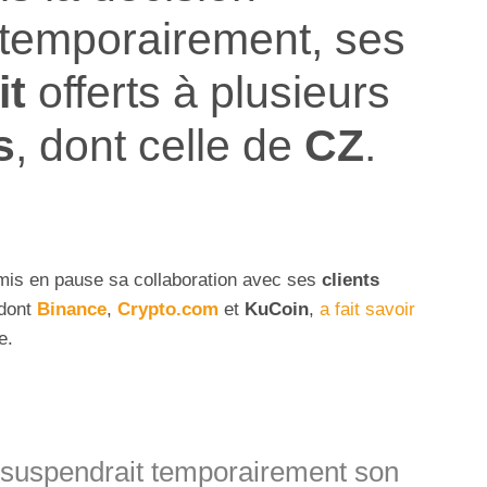
 temporairement, ses
it
offerts à plusieurs
s
, dont celle de
CZ
.
is en pause sa collaboration avec ses
clients
 dont
Binance
,
Crypto.com
et
KuCoin
,
a fait savoir
e.
l suspendrait temporairement son