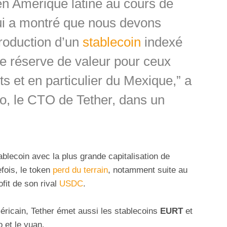
n Amérique latine au cours de
qui a montré que nous devons
ntroduction d’un
stablecoin
indexé
ne réserve de valeur pour ceux
 et en particulier du Mexique,” a
o, le CTO de Tether, dans un
ablecoin avec la plus grande capitalisation de
efois, le token
perd du terrain
, notamment suite au
ofit de son rival
USDC
.
éricain, Tether émet aussi les stablecoins
EURT
et
 et le yuan.