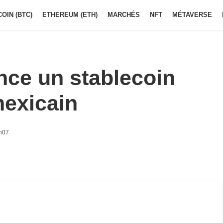
COIN (BTC)
ETHEREUM (ETH)
MARCHÉS
NFT
MÉTAVERSE
nce un stablecoin
mexicain
h07