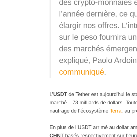
des crypto-monnaies e
l’année dernière, ce 
élargir nos offres. L’i
sur le peso fournira u
des marchés émergents
expliqué, Paolo Ardoin
communiqué
.
L’
USDT
de Tether est aujourd’hui le st
marché – 73 milliards de dollars. Tout
naufrage de l’écosystème
Terra
, au pr
En plus de l’USDT arrimé au dollar am
CHNT
basés respectivement sur l’euro