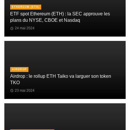
ETHEREUM (ETH)
ETF spot Ethereum (ETH) : la SEC approuve les
plans du NYSE, CBOE et Nasdaq
24 mai 2024
AIRDROP
Airdrop : le rollup ETH Taiko va larguer son token
TKO
23 mai 2024