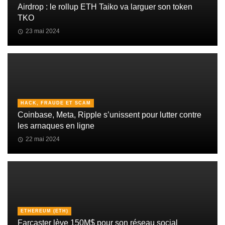
Airdrop : le rollup ETH Taiko va larguer son token
TKO
23 mai 2024
HACK, FRAUDE ET SCAM
Coinbase, Meta, Ripple s’unissent pour lutter contre
les arnaques en ligne
22 mai 2024
ETHEREUM (ETH)
Farcaster lève 150M$ pour son réseau social