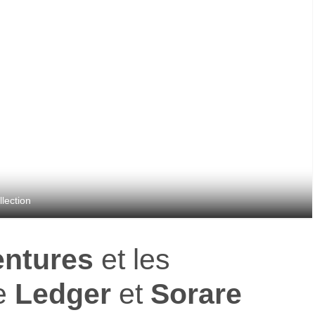
lection
entures
et les
de
Ledger
et
Sorare