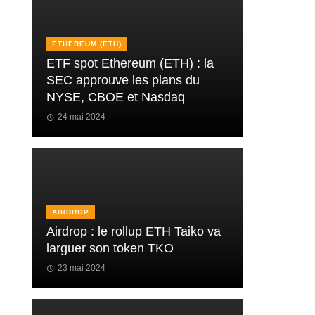
ETHEREUM (ETH)
ETF spot Ethereum (ETH) : la
SEC approuve les plans du
NYSE, CBOE et Nasdaq
24 mai 2024
AIRDROP
Airdrop : le rollup ETH Taiko va
larguer son token TKO
23 mai 2024