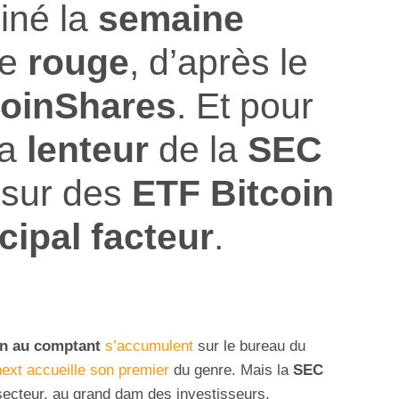
iné la
semaine
le
rouge
, d’après le
oinShares
. Et pour
la
lenteur
de la
SEC
 sur des
ETF Bitcoin
cipal facteur
.
in
au comptant
s’accumulent
sur le bureau du
ext accueille son premier
du genre. Mais la
SEC
secteur, au grand dam des investisseurs.