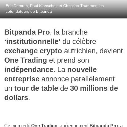
Eric Demuth, Paul Klanschek et Christian Trummer, les
cofondateurs de Bitpanda
Bitpanda Pro
, la branche
‘institutionnelle’
du célèbre
exchange crypto
autrichien, devient
One Trading
et prend son
indépendance
. La
nouvelle
entreprise
annonce parallèlement
un
tour de table
de
30 millions de
dollars
.
Ce mercredi,
One Trading
, anciennement
Bitpanda Pro
, a