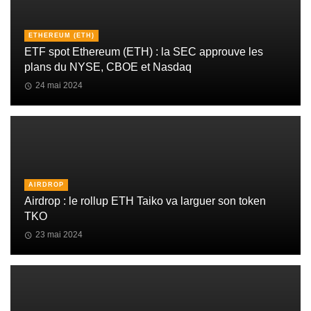
ETHEREUM (ETH)
ETF spot Ethereum (ETH) : la SEC approuve les
plans du NYSE, CBOE et Nasdaq
24 mai 2024
AIRDROP
Airdrop : le rollup ETH Taiko va larguer son token
TKO
23 mai 2024