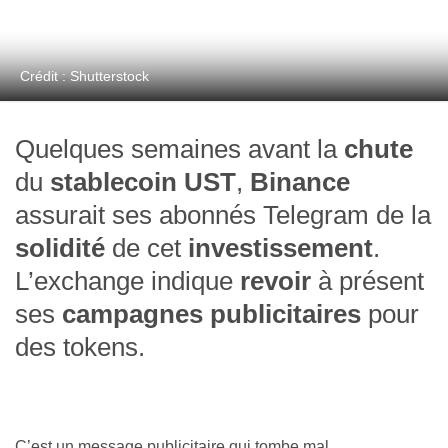
Crédit : Shutterstock
Quelques semaines avant la
chute
du
stablecoin UST
,
Binance
assurait ses abonnés Telegram de la
solidité
de cet
investissement
.
L’exchange indique
revoir
à présent
ses
campagnes publicitaires
pour
des tokens.
C’est un message publicitaire qui tombe mal,