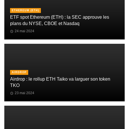
ETHEREUM (ETH)
ETF spot Ethereum (ETH) : la SEC approuve les
plans du NYSE, CBOE et Nasdaq
24 mai 2024
AIRDROP
Airdrop : le rollup ETH Taiko va larguer son token
TKO
23 mai 2024