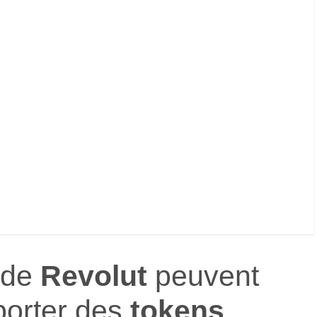
s de
Revolut
peuvent
orter des
tokens