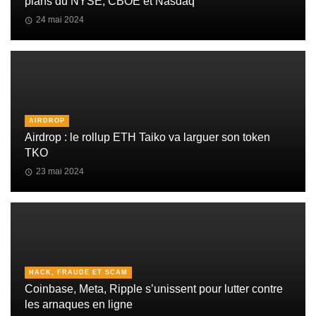
plans du NYSE, CBOE et Nasdaq
24 mai 2024
AIRDROP
Airdrop : le rollup ETH Taiko va larguer son token
TKO
23 mai 2024
HACK, FRAUDE ET SCAM
Coinbase, Meta, Ripple s’unissent pour lutter contre
les arnaques en ligne