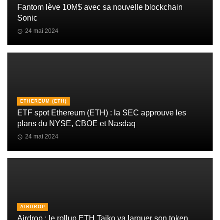
Fantom lève 10M$ avec sa nouvelle blockchain
Sonic
24 mai 2024
ETHEREUM (ETH)
ETF spot Ethereum (ETH) : la SEC approuve les
plans du NYSE, CBOE et Nasdaq
24 mai 2024
AIRDROP
Airdrop : le rollup ETH Taiko va larguer son token