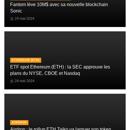
Fantom lève 10M$ avec sa nouvelle blockchain
Sonic
24 mai 2024
ETHEREUM (ETH)
ETF spot Ethereum (ETH) : la SEC approuve les
plans du NYSE, CBOE et Nasdaq
24 mai 2024
AIRDROP
Airdrop : le rollup ETH Taiko va larguer son token