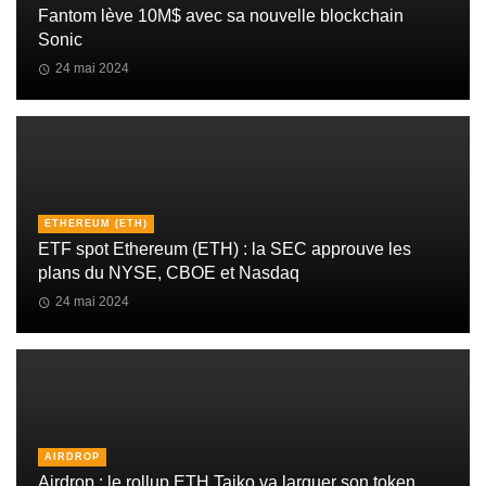
Fantom lève 10M$ avec sa nouvelle blockchain
Sonic
24 mai 2024
ETHEREUM (ETH)
ETF spot Ethereum (ETH) : la SEC approuve les
plans du NYSE, CBOE et Nasdaq
24 mai 2024
AIRDROP
Airdrop : le rollup ETH Taiko va larguer son token