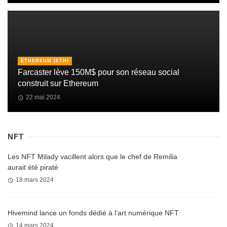
ETHEREUM (ETH)
Farcaster lève 150M$ pour son réseau social
construit sur Ethereum
22 mai 2024
NFT
Les NFT Milady vacillent alors que le chef de Remilia
aurait été piraté
18 mars 2024
Hivemind lance un fonds dédié à l’art numérique NFT
14 mars 2024