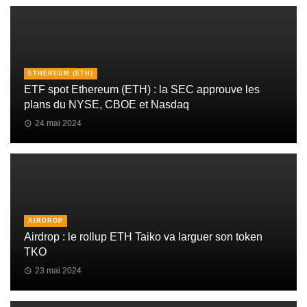
ETHEREUM (ETH)
ETF spot Ethereum (ETH) : la SEC approuve les
plans du NYSE, CBOE et Nasdaq
24 mai 2024
AIRDROP
Airdrop : le rollup ETH Taiko va larguer son token
TKO
23 mai 2024