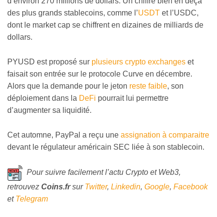
d’environ 270 millions de dollars. Un chiffre bien en deçà
des plus grands stablecoins, comme l’
USDT
et l’USDC,
dont le market cap se chiffrent en dizaines de milliards de
dollars.
PYUSD est proposé sur
plusieurs crypto exchanges
et
faisait son entrée sur le protocole Curve en décembre.
Alors que la demande pour le jeton
reste faible
, son
déploiement dans la
DeFi
pourrait lui permettre
d’augmenter sa liquidité.
Cet automne, PayPal a reçu une
assignation à comparaitre
devant le régulateur américain SEC liée à son stablecoin.
Pour suivre facilement l’actu Crypto et Web3,
retrouvez
Coins
.fr
sur
Twitter
,
Linkedin
,
Google
,
Facebook
et
Telegram