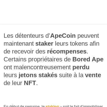
Les détenteurs d’
ApeCoin
peuvent
maintenant
staker
leurs tokens afin
de recevoir des
récompenses
.
Certains propriétaires de
Bored Ape
ont malencontreusement
perdu
leurs
jetons stakés
suite à la
vente
de leur
NFT
.
En début de semaine, le
staking
– soit le fait d’immobiliser