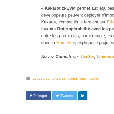
«
Kakarot zkEVM
permet aux équipes 
développeurs peuvent déployer n’impor
Kakarot, comme ils le feraient sur
Eth
fournira l’
interopérabilité avec les p
entre les protocoles, par exemple, e
dans la
GameFi
»
, explique le projet 
Suivez
Coins
.fr
sur
Twitter
,
Linkedin
LEVÉES DE FONDS ET AQUISITIONS
NEWS
Partager
Tweeter