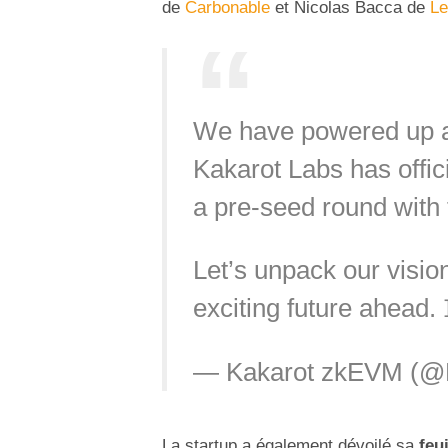
de
Carbonable
et
Nicolas Bacca de
Le
We have powered up a
Kakarot Labs has offic
a pre-seed round with t
Let’s unpack our vision
exciting future ahead.
— Kakarot zkEVM (@
La startup a également dévoilé sa
feu