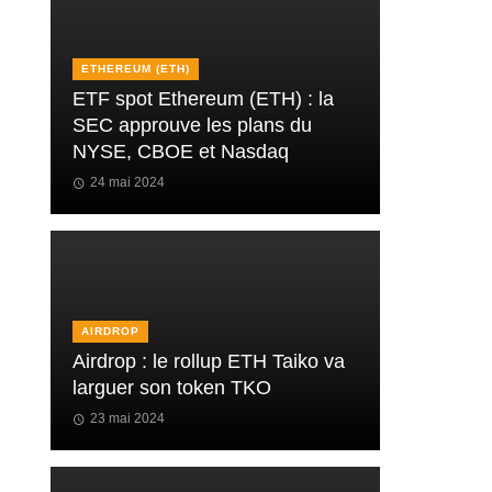
ETHEREUM (ETH)
ETF spot Ethereum (ETH) : la
SEC approuve les plans du
NYSE, CBOE et Nasdaq
24 mai 2024
AIRDROP
Airdrop : le rollup ETH Taiko va
larguer son token TKO
23 mai 2024