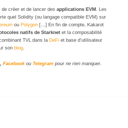
de créer et de lancer des
applications EVM
. Les
te quel Solidity (ou langage compatible EVM) sur
ereum
ou
Polygon
[…] En fin de compte, Kakarot
rotocoles natifs de Starknet
et la composabilité
n combinant TVL dans la
DeFi
et base d’utilisateur
sur son
blog
.
,
Facebook
ou
Telegram
pour ne rien manquer.