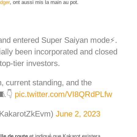
dger
, ont aussi mis la main au pot.
nd entered Super Saiyan mode⚡.
ially been incorporated and closed
op-tier investors.
, current standing, and the
 🧵👇
pic.twitter.com/VI8QRdPLfw
KakarotZkEvm)
June 2, 2023
ille de route
et indiqué que Kakarot existera