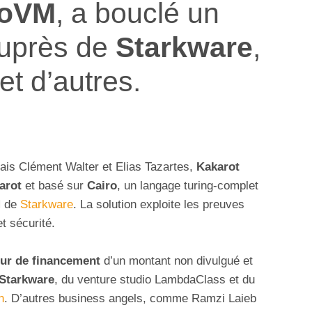
roVM
, a bouclé un
uprès de
Starkware
,
et d’autres.
ais Clément Walter et Elias Tazartes,
Kakarot
arot
et basé sur
Cairo
, un langage turing-complet
M
de
Starkware
. La solution exploite les preuves
t sécurité.
ur de financement
d’un montant non divulgué et
Starkware
, du venture studio LambdaClass et du
n
. D’autres business angels, comme Ramzi Laieb