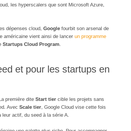
loud, les hyperscalers que sont Microsoft Azure,
ures dépenses cloud,
Google
fourbit son arsenal de
e américaine vient ainsi de lancer
un programme
le
Startups Cloud Program
.
ed et pour les startups en
 La première dite
Start tier
cible les projets sans
eed. Avec
Scale tier
, Google Cloud vise cette fois
 leur actif, du seed à la série A.
 dégaine une palette plus riche. Pour accompagner