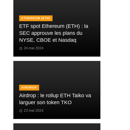
ETHEREUM (ETH)
ETF spot Ethereum (ETH) : la
SEC approuve les plans du
NYSE, CBOE et Nasdaq
24 mai 2024
AIRDROP
Airdrop : le rollup ETH Taiko va
larguer son token TKO
23 mai 2024