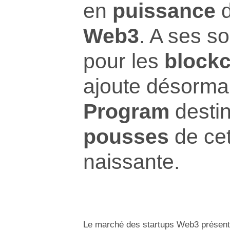
en
puissance
d
Web3
. A ses s
pour les
block
ajoute désorma
Program
desti
pousses
de cet
naissante.
Le marché des startups Web3 présente