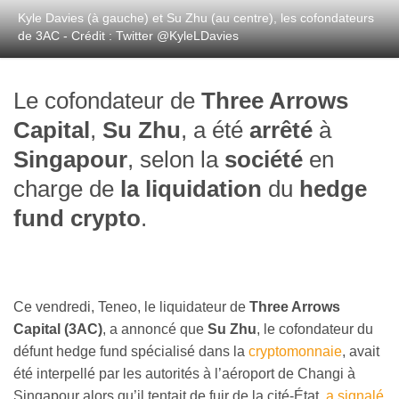
Kyle Davies (à gauche) et Su Zhu (au centre), les cofondateurs
de 3AC - Crédit : Twitter @KyleLDavies
Le cofondateur de
Three Arrows
Capital
,
Su Zhu
, a été
arrêté
à
Singapour
, selon la
société
en
charge de
la liquidation
du
hedge
fund crypto
.
Ce vendredi, Teneo, le liquidateur de
Three Arrows
Capital (3AC)
, a annoncé que
Su Zhu
, le cofondateur du
défunt hedge fund spécialisé dans la
cryptomonnaie
, avait
été interpellé par les autorités à l’aéroport de Changi à
Singapour alors qu’il tentait de fuir de la cité-État,
a signalé