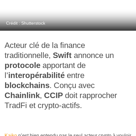
Crédit : Shutterstock
Acteur clé de la finance
traditionnelle,
Swift
annonce un
protocole
apportant de
l’
interopérabilité
entre
blockchains
. Conçu avec
Chainlink
,
CCIP
doit rapprocher
TradFi et crypto-actifs.
Kaiko
n’est bien entendu pas le seul acteur crypto à vouloir