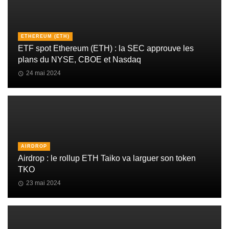
ETHEREUM (ETH)
ETF spot Ethereum (ETH) : la SEC approuve les
plans du NYSE, CBOE et Nasdaq
24 mai 2024
AIRDROP
Airdrop : le rollup ETH Taiko va larguer son token
TKO
23 mai 2024