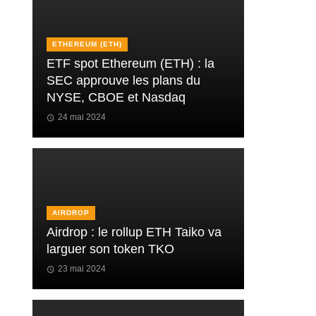
ETHEREUM (ETH)
ETF spot Ethereum (ETH) : la
SEC approuve les plans du
NYSE, CBOE et Nasdaq
24 mai 2024
AIRDROP
Airdrop : le rollup ETH Taiko va
larguer son token TKO
23 mai 2024