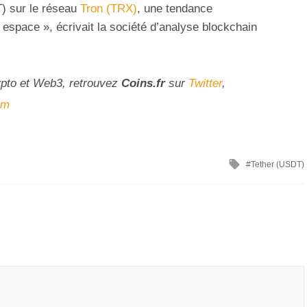
T) sur le réseau
Tron (TRX)
, une tendance
space », écrivait la société d’analyse blockchain
ypto et Web3, retrouvez
Coins
.fr
sur
Twitter
,
am
Tether (USDT)