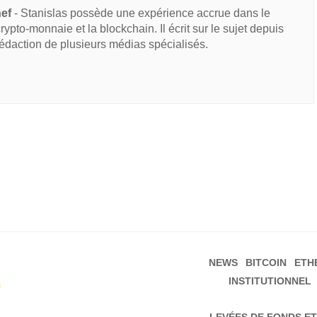
hef
- Stanislas possède une expérience accrue dans le
 crypto-monnaie et la blockchain. Il écrit sur le sujet depuis
rédaction de plusieurs médias spécialisés.
NEWS
BITCOIN
ETH
INSTITUTIONNEL
s
LEVÉES DE FONDS ET