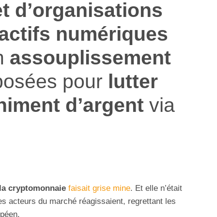
et d’organisations
actifs numériques
un
assouplissement
posées pour
lutter
himent d’argent
via
la cryptomonnaie
faisait grise mine
. Et elle n’était
les acteurs du marché réagissaient, regrettant les
opéen.