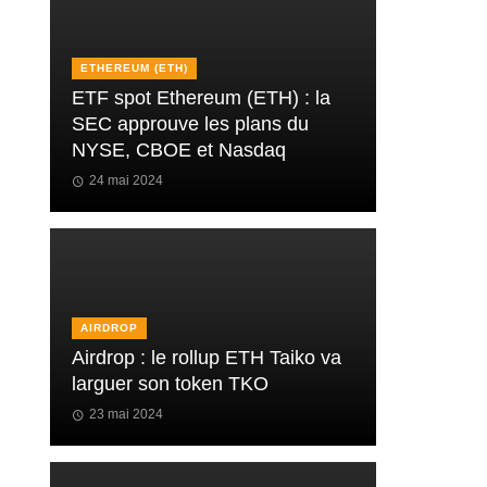
ETHEREUM (ETH)
ETF spot Ethereum (ETH) : la
SEC approuve les plans du
NYSE, CBOE et Nasdaq
24 mai 2024
AIRDROP
Airdrop : le rollup ETH Taiko va
larguer son token TKO
23 mai 2024