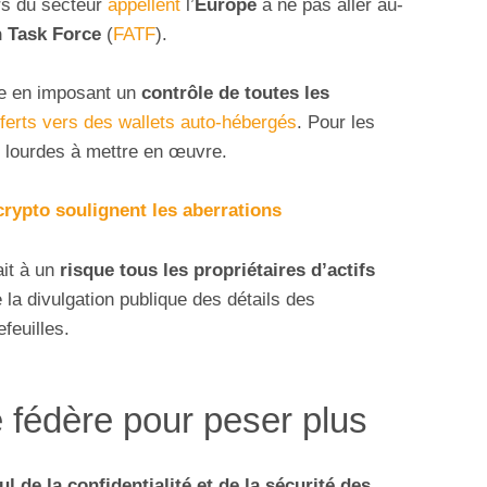
urs du secteur
appellent
l’
Europe
à ne pas aller au-
n Task Force
(
FATF
).
te en imposant un
contrôle de toutes les
ferts vers des wallets auto-hébergés
. Pour les
p lourdes à mettre en œuvre.
 crypto soulignent les aberrations
it à un
risque tous les propriétaires d’actifs
 la divulgation publique des détails des
feuilles.
e fédère pour peser plus
l de la confidentialité et de la sécurité des